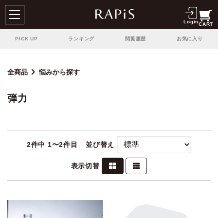
Login
CART
PICK UP
ランキング
閲覧履歴
お気に入り
全商品
悩みから探す
弾力
2
件中 1〜2件目
並び替え
表示切替