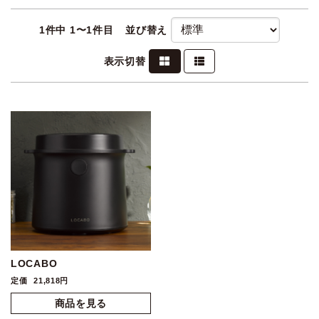
1
件中 1〜1件目
並び替え
表示切替
LOCABO
定価
21,818円