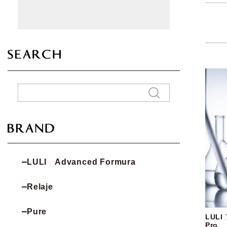
LULI Advanced Formura
Relaje
Pure
LUL
Pro