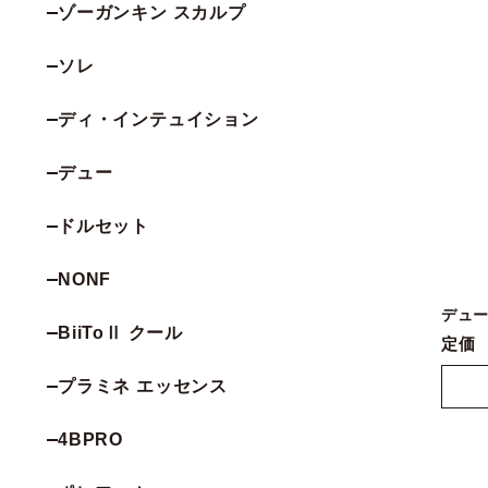
ゾーガンキン スカルプ
ソレ
ディ・インテュイション
デュー
ドルセット
NONF
デュ
BiiToⅡ クール
定価
プラミネ エッセンス
4BPRO