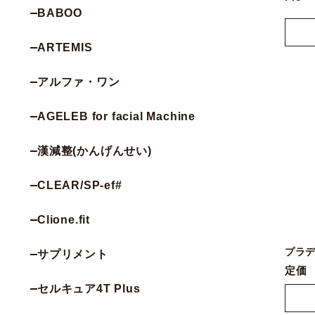
BABOO
ARTEMIS
アルファ・ワン
AGELEB for facial Machine
漢減整(かんげんせい)
CLEAR/SP-ef#
Clione.fit
プラデ
サプリメント
定価
セルキュア4T Plus