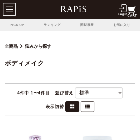
Login
CART
PICK UP
ランキング
閲覧履歴
お気に入り
全商品
悩みから探す
ボディメイク
4
件中 1〜4件目
並び替え
表示切替