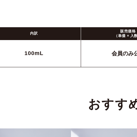
販売価格
内訳
（単価 × 入
100mL
会員のみ
おすす