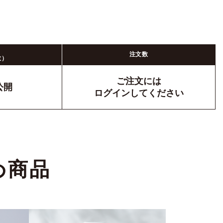
注文数
数）
ご注文には
公開
ログイン
してください
め商品