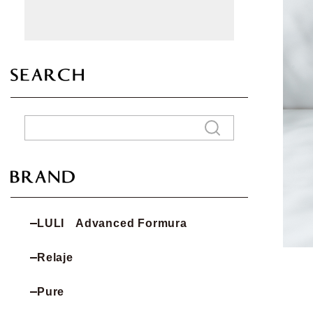
LULI Advanced Formura
Relaje
Pure