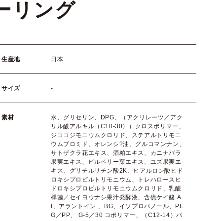
ーリング
生産地
日本
サイズ
-
素材
水、グリセリン、DPG、（アクリレーツ／アク
リル酸アルキル（C10-30））クロスポリマー、
ジココジモニウムクロリド、ステアルトリモニ
ウムブロミド、オレンシ?油、グルコマンナン、
サトザクラ花エキス、酒粕エキス、カニナバラ
果実エキス、ビルベリー葉エキス、ユズ果実エ
キス、グリチルリチン酸2K、ヒアルロン酸ヒド
ロキシプロピルトリモニウム、トレハロースヒ
ドロキシプロピルトリモニウムクロリド、乳酸
桿菌／セイヨウナシ果汁発酵液、含硫ケイ酸 A
I、アラントイン 、BG、イソプロパノール、PE
G／PP、 G-5／30 コポリマー、（C12-14）パ