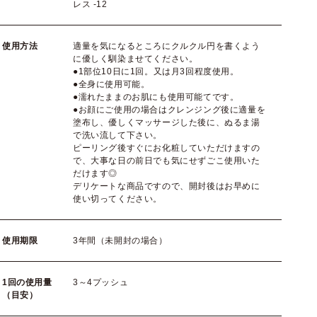
レス -12
使用方法
適量を気になるところにクルクル円を書くよう
に優しく馴染ませてください。
●1部位10日に1回。又は月3回程度使用。
●全身に使用可能。
●濡れたままのお肌にも使用可能てです。
●お顔にご使用の場合はクレンジング後に適量を
塗布し、優しくマッサージした後に、ぬるま湯
で洗い流して下さい。
ピーリング後すぐにお化粧していただけますの
で、大事な日の前日でも気にせずごこ使用いた
だけます◎
デリケートな商品ですので、開封後はお早めに
使い切ってください。
使用期限
3年間（未開封の場合）
1回の使用量
3～4プッシュ
（目安）