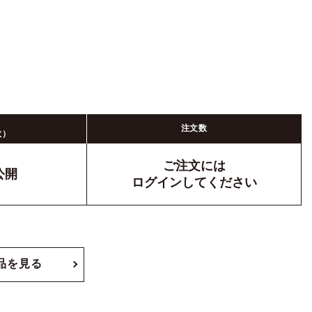
注文数
数）
ご注文には
公開
ログイン
してください
品を見る