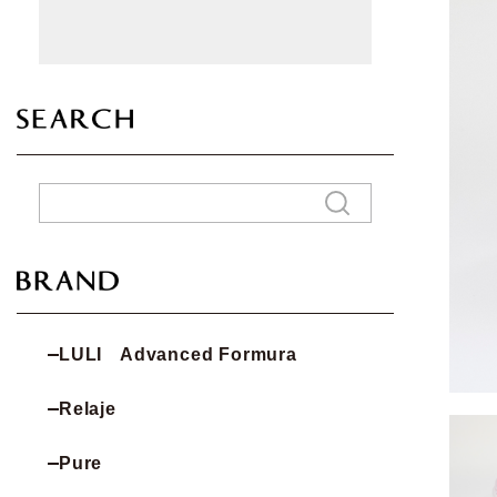
LULI Advanced Formura
Relaje
Pure