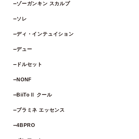
ゾーガンキン スカルプ
ソレ
ディ・インテュイション
デュー
ドルセット
NONF
BiiToⅡ クール
プラミネ エッセンス
4BPRO