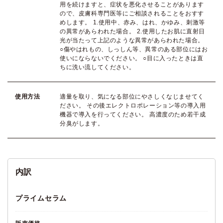
用を続けますと、症状を悪化させることがあります
ので、皮膚科専門医等にご相談されることをおすす
めします。 1.使用中、赤み、はれ、かゆみ、刺激等
の異常があらわれた場合。 2.使用したお肌に直射日
光が当たって上記のような異常があらわれた場合。
○傷やはれもの、しっしん等、異常のある部位にはお
使いにならないでください。 ○目に入ったときは直
ちに洗い流してください。
使用方法
適量を取り、気になる部位にやさしくなじませてく
ださい。 その後エレクトロポレーション等の導入用
機器で導入を行ってください。 高濃度のため若干成
分臭がします。
プライムセラム