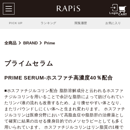
Login
CART
PICK UP
ランキング
閲覧履歴
お気に入り
全商品
BRAND
Prime
プライムセラム
PRIME SERUM-ホスファチ高濃度40％配合
■ホスファチジルコリン配合 脂肪溶解成分と云われるホスファ
チジルコリンを用いることで余計な脂肪によって妨げられてい
たリンパ液の流れも改善するため、より痩せやすい体となり、
またリバウンドしにくい体へと生まれ変わります。 ホスファチ
ジルコリンは医療分野において高脂血症や脂肪肝の治療薬とし
て確実に結果の出せる痩身目的でのメソセラピーとしても多く
用いられています。 ホスファチジルコリンはリン脂質の1種で